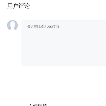
用户评论
第36集
第37集
第38集
第39集
第43集
第44集
第45集
第46集
第50集
第51集
第52集
第53集
第57集
第58集
第59集
第60集
第64集
第65集
第66集
第67集
第71集
第72集
第73集
第74集
第78集
第79集
第80集
第81集