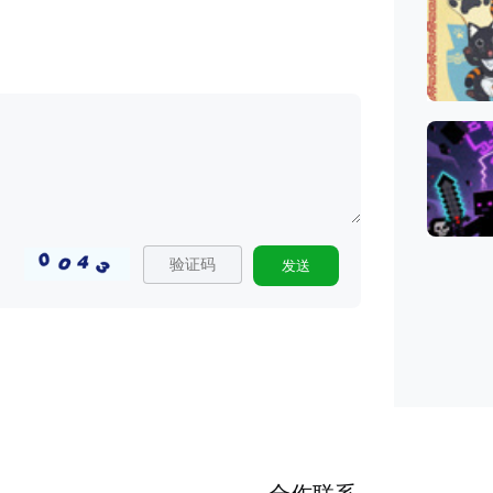
第40集
第41集
第42集
第47集
第48集
第49集
第54集
第55集
第56集
发送
第61集
第62集
第63集
第68集
第69集
第70集
第75集
第76集
第77集
第82集
第83集
第84集