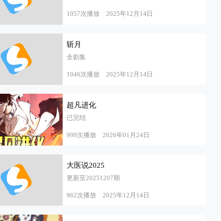
1057次播放
2025年12月14日
斩月
全剧集
1046次播放
2025年12月14日
超凡进化
已完结
999次播放
2026年01月24日
大医说2025
更新至20251207期
962次播放
2025年12月14日