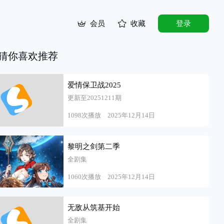
会员
收藏
登录
猜你喜欢推荐
爱情保卫战2025
更新至20251211期
1098次播放
2025年12月14日
黎明之剑第二季
全剧集
1060次播放
2025年12月14日
无敌从筑基开始
全剧集