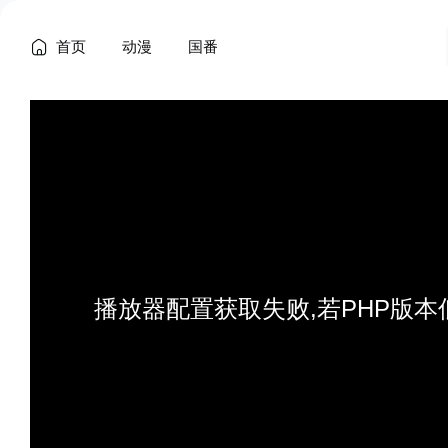
首页
动漫
国番