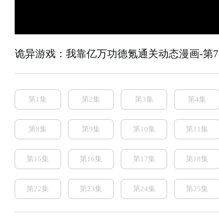
诡异游戏：我靠亿万功德氪通关动态漫画-第7
第1集
第2集
第3集
第4集
第8集
第9集
第10集
第11集
第15集
第16集
第17集
第18集
第22集
第23集
第24集
第25集
第29集
第30集
第31集
第32集