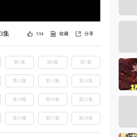
3集
534
收藏
分享
第5集
第6集
第7集
第12集
第13集
第14集
第19集
第20集
第21集
第26集
第27集
第28集
第33集
第34集
第35集