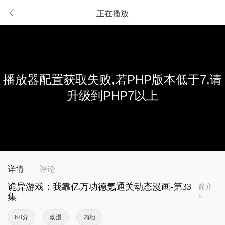
正在播放
详情
评论
诡异游戏：我靠亿万功德氪通关动态漫画-第33
简介
集
>
6.0分
动漫
内地