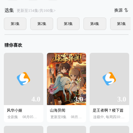
选集
换源
更新至154集/共160集>
第1集
第2集
第3集
第4集
第5集
猜你喜欢
4.0
3.0
3.0
风华小娅
山海异闻
是王者啊？稷下篇
全剧集
08月05日 18:02
更新至8集
08月01日
连载中, 每周四10:00更新