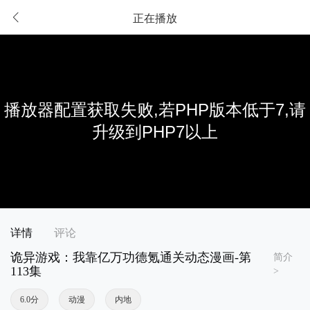
正在播放
详情
评论
诡异游戏：我靠亿万功德氪通关动态漫画-第
简介
113集
>
6.0分
动漫
内地