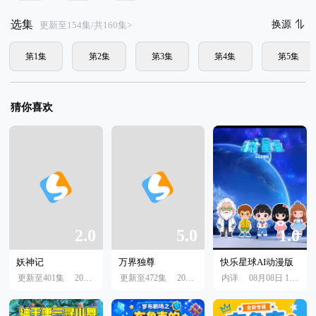
选集
换源
更新至154集/共160集>
第1集
第2集
第3集
第4集
第5集
猜你喜欢
2.0
5.0
1.0
妖神记
万界独尊
快乐星球AI动漫版
更新至401集
2022年07月19日
更新至472集
2022年07月19日
内详
08月08日 10:05