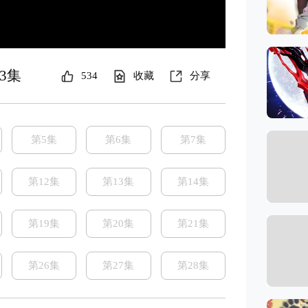
3集
534
收藏
分享
第5集
第6集
第7集
第12集
第13集
第14集
第19集
第20集
第21集
第26集
第27集
第28集
第33集
第34集
第35集