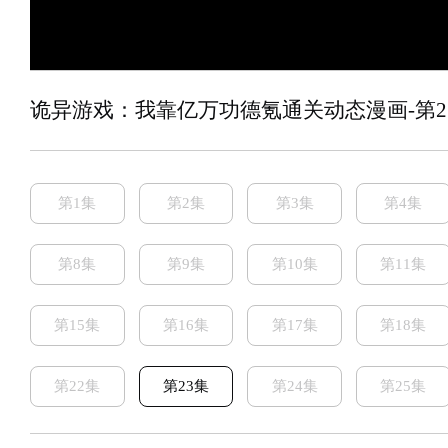
诡异游戏：我靠亿万功德氪通关动态漫画-第2
第1集
第2集
第3集
第4集
第8集
第9集
第10集
第11集
第15集
第16集
第17集
第18集
第22集
第23集
第24集
第25集
第29集
第30集
第31集
第32集