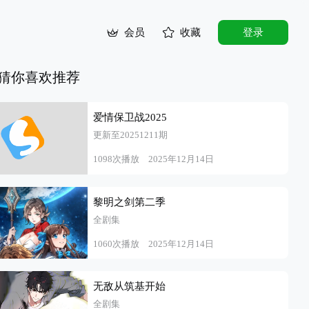
会员
收藏
登录
猜你喜欢推荐
爱情保卫战2025
更新至20251211期
1098次播放
2025年12月14日
黎明之剑第二季
全剧集
1060次播放
2025年12月14日
无敌从筑基开始
全剧集