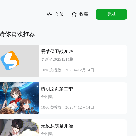
会员
收藏
登录
猜你喜欢推荐
爱情保卫战2025
更新至20251211期
1098次播放
2025年12月14日
黎明之剑第二季
全剧集
1060次播放
2025年12月14日
无敌从筑基开始
全剧集