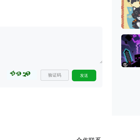
第40集
第41集
第42集
第47集
第48集
第49集
第54集
第55集
第56集
发送
第61集
第62集
第63集
第68集
第69集
第70集
第75集
第76集
第77集
第82集
第83集
第84集