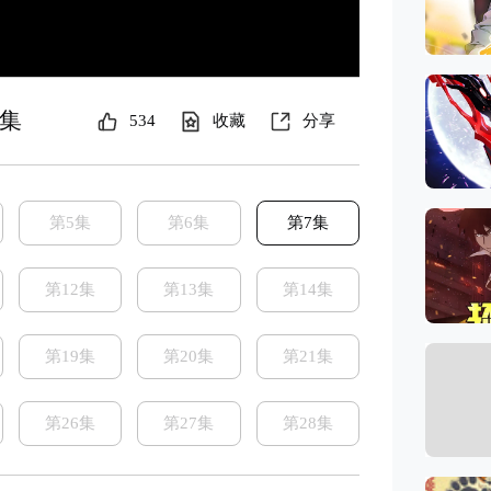
7集
534
收藏
分享
第5集
第6集
第7集
第12集
第13集
第14集
第19集
第20集
第21集
第26集
第27集
第28集
第33集
第34集
第35集