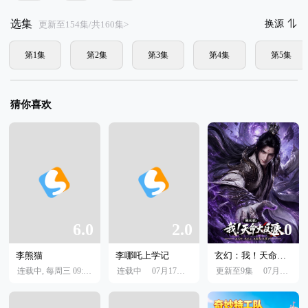
选集
换源
更新至154集/共160集>
第1集
第2集
第3集
第4集
第5集
猜你喜欢
6.0
2.0
2.0
李熊猫
李哪吒上学记
玄幻：我！天命大反派
连载中, 每周三 09:00更新
连载中
07月29日
07月17日
更新至9集
07月15日