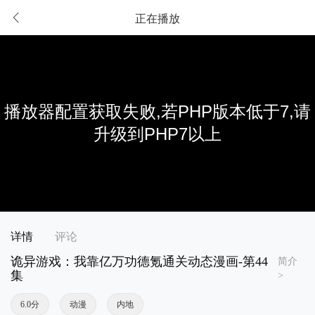
正在播放
详情
评论
诡异游戏：我靠亿万功德氪通关动态漫画-第44
简介
集
>
6.0分
动漫
内地