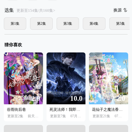
选集
换源
更新至154集/共160集>
第1集
第2集
第3集
第4集
第5集
猜你喜欢
2.0
10.0
2.0
谷雨街后巷
死灵法师！我即是天灾
花仙子之魔法香对论
更新至2集
前天10:00
更新至7集
07月24日
更新至21集
07月04日