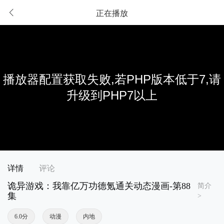
正在播放
详情
评论
诡异游戏：我靠亿万功德氪通关动态漫画-第88
简介
集
>
6.0分
动漫
内地