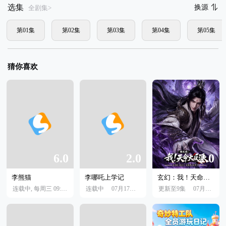
选集
换源
全剧集>
第01集
第02集
第03集
第04集
第05集
猜你喜欢
6.0
2.0
2.0
李熊猫
李哪吒上学记
玄幻：我！天命大反派
连载中, 每周三 09:00更新
连载中
07月29日
07月17日
更新至9集
07月15日