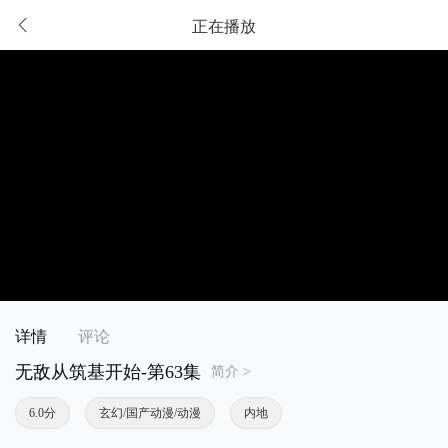
正在播放
详情
评论
无敌从筑基开始-第63集
简介 >
6.0分
玄幻/国产动漫/动漫
内地