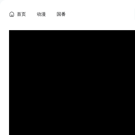
首页
动漫
国番