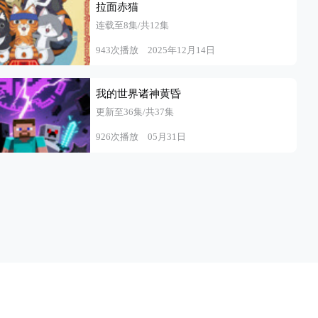
拉面赤猫
连载至8集/共12集
943次播放
2025年12月14日
我的世界诸神黄昏
更新至36集/共37集
926次播放
05月31日