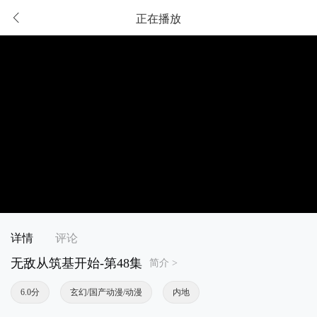
正在播放
详情
评论
无敌从筑基开始-第48集
简介 >
6.0分
玄幻/国产动漫/动漫
内地