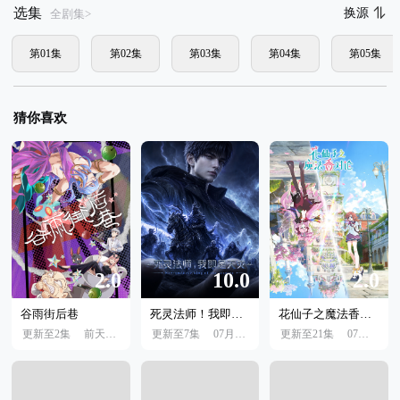
选集
换源
全剧集>
第01集
第02集
第03集
第04集
第05集
猜你喜欢
2.0
10.0
2.0
谷雨街后巷
死灵法师！我即是天灾
花仙子之魔法香对论
更新至2集
前天10:00
更新至7集
07月24日
更新至21集
07月04日