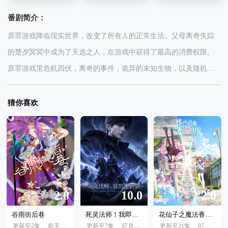
番剧简介：
原罪游戏降临现实世界，改变了所有人的正常生活。父母离奇失踪
的楚夕冥冥中成为了天选之人，在游戏中获得了最高的消费权限。
原罪游戏里危机四伏，离奇的事件，诡异的未知生物，以及随机的
副本任务......幸好楚夕是原罪游戏中最富有的玩家，当别人还在千辛
万苦求生的时候，楚夕已经靠着万亿功德值把游戏氪爆了！随着不
猜你喜欢
断探知原罪游戏的的内容，楚夕也距离父母失踪的真相越来越近...
2.0
10.0
2.0
谷雨街后巷
死灵法师！我即是天灾
花仙子之魔法香对论
更新至2集
前天10:00
更新至7集
07月24日
更新至21集
07月04日