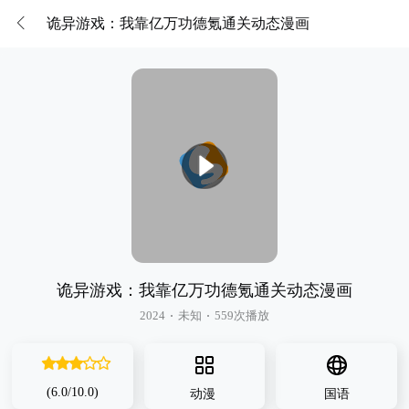
诡异游戏：我靠亿万功德氪通关动态漫画
诡异游戏：我靠亿万功德氪通关动态漫画
2024
未知
559次播放
很差
较差
还行
推荐
力荐
(6.0/10.0)
动漫
国语