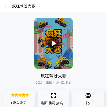
疯狂驾驶大赛
疯狂驾驶大赛
2026
未知
1040次播放
很差
较差
还行
推荐
力荐
(10.0/10.0)
泡面
脑洞
搞笑
动漫
未知