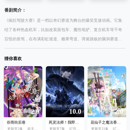
番剧简介：
《疯狂驾驶大赛》是一档以奇幻赛道为舞台的爆笑竞速动画。它集
结了各种热血机车，比如改装面包车、魔性电驴、复古机车等千奇
百怪的座驾，在布满彩虹坡道、糖果弯道、弹簧跳板的脑洞赛道开
启无厘头狂飙。节目用搞怪的竞速形式、鲜亮明快的画风，让观众
在反差感拉满的角色与脑洞剧情中收获欢乐，实现轻松解压。
猜你喜欢
2.0
10.0
2.0
谷雨街后巷
死灵法师！我即是天灾
花仙子之魔法香对论
更新至2集
前天10:00
更新至7集
07月24日
更新至21集
07月04日